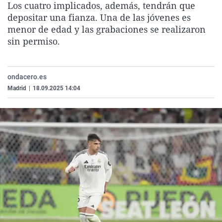
Los cuatro implicados, además, tendrán que
La rosa de los vientos
Caso
Extremadura
Virales
depositar una fianza. Una de las jóvenes es
Gente viajera
Retornados
Galicia
Televisión
menor de edad y las grabaciones se realizaron
sin permiso.
Como el perro y el gat
Equipo de investigaci
La Rioja
Elecciones
Operación Viuda Negr
Navarra
ondacero.es
País Vasco
Madrid
|
18.09.2025 14:04