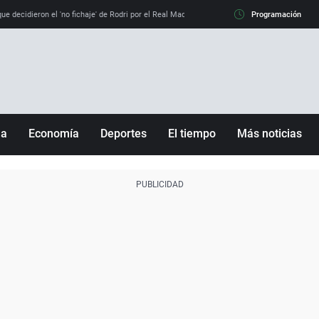
e decidieron el 'no fichaje' de Rodri por el Real Madrid y su 'sí' al Barça
Programación
La llamada de
ña
Economía
Deportes
El tiempo
Más noticias
Fútbol
Sociedad
Baloncesto
Mundo
Tenis
Salud
Motor
Cultura
Ciencia y Tecnología
adrid
Gastronomía
nciana
Medio ambiente