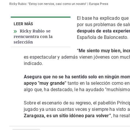
Ricky Rubio: "Estoy con nervios, casi como un novato" | Europa Press
El base ha explicado que 
LEER MÁS
por sus problemas de sa
Ricky Rubio se
después de esta experie
reencuentra con la
Española de Baloncesto.
selección
“
Me siento muy bien, inc
es espectacular y además vienen jóvenes con much
indicado.
Asegura que no se ha sentido solo en ningún mom
apoyo "muy grande"
tanto en la selección como en
algo que, ha destacado, le ha ayudado "muchísim
Sobre el escenario de su regreso, el pabellón Prí
jugado ya unas cuantas veces y siempre ha visto a
Zaragoza, es un sitio idóneo para volver”
, ha resa