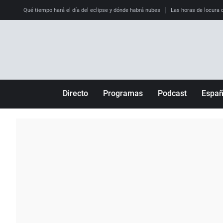
Qué tiempo hará el día del eclipse y dónde habrá nubes
Las horas de locura qu
Directo
Programas
Podcast
Espa
Más de uno
Los Perseguidos
Andalucía
Por fin
Malas decisiones
Aragón
Julia en la onda
Expedientes del más allá
Baleares
La brújula
El viaje del Guernica
Cantabria
Radioestadio
Invisibles
Cataluña
Radioestadio noche
Prohibido morirse
Comunidad de M
El colegio invisible
Esto no ha pasado
Comunitat Vale