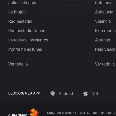
Julia en la onda
Catalunya
La brújula
Andalucía
Radioestadio
Valencia
Radioestadio Noche
Extremadu
La rosa de los vientos
Asturias
Por fin no es lunes
País Vasco
Ver todo
Ver todo
DESCARGA LA APP
Android
iOS
Copyright © Uniprex, S.A.U., C/ Fuerteventura 12