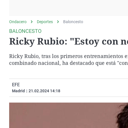
La rosa de los vientos
Caso
Extremadura
Gente viajera
Retornados
Galicia
Ondacero
Deportes
Como el perro y el
Baloncesto
Equipo de investigación
La Rioja
gato
BALONCESTO
Operación Viuda
Navarra
Ricky Rubio: "Estoy con n
Negra
País Vasco
Ricky Rubio, tras los primeros entrenamientos e
combinado nacional, ha destacado que está "con 
EFE
Madrid
|
21.02.2024 14:18