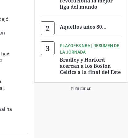
revoluciona la mejor
liga del mundo
dejó
Aquellos años 80...
ión
PLAYOFFS NBA | RESUMEN DE
LA JORNADA
 hay
Bradley y Horford
ha
acercan a los Boston
Celtics a la final del Este
n
al,
nal ha