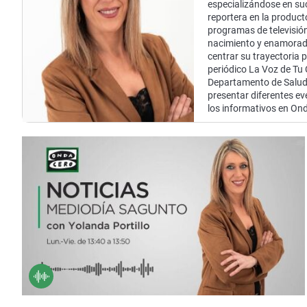
La rosa de los vientos
Caso
especializándose en suc
Extremadura
reportera en la product
Gente viajera
Retornados
Galicia
programas de televisión
nacimiento y enamorada 
Como el perro y el
Equipo de investigación
La Rioja
centrar su trayectoria p
gato
periódico La Voz de Tu
Operación Viuda
Navarra
Departamento de Salud 
Negra
presentar diferentes ev
País Vasco
los informativos en On