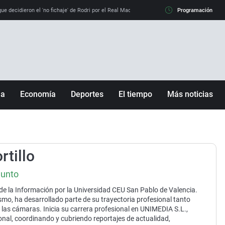
e decidieron el 'no fichaje' de Rodri por el Real Madrid y su 'sí' al Barça
Programación
La llamada de
ña
Economía
Deportes
El tiempo
Más noticias
Fútbol
Sociedad
Baloncesto
Mundo
Tenis
Salud
rtillo
Motor
Cultura
unto
Ciencia y Tecnología
de la Información por la Universidad CEU San Pablo de Valencia.
adrid
Gastronomía
mo, ha desarrollado parte de su trayectoria profesional tanto
las cámaras. Inicia su carrera profesional en UNIMEDIA S.L.,
nciana
Medio ambiente
onal, coordinando y cubriendo reportajes de actualidad,