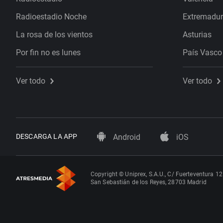
Radioestadio Noche
Extremadu
La rosa de los vientos
Asturias
Por fin no es lunes
País Vasco
Ver todo
Ver todo
DESCARGA LA APP
Android
iOS
Copyright © Uniprex, S.A.U., C/ Fuerteventura 12
San Sebastián de los Reyes, 28703 Madrid