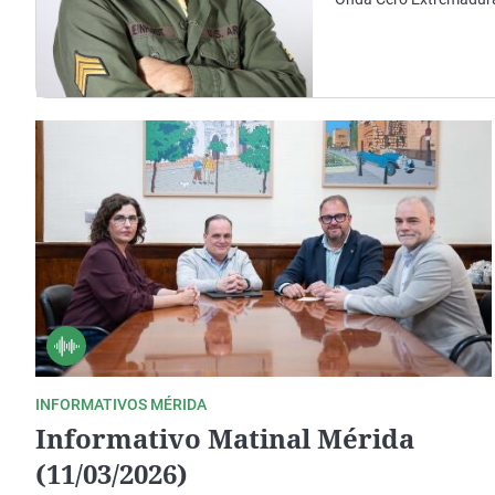
La rosa de los vientos
Caso
Extremadura
Gente viajera
Retornados
Galicia
Como el perro y el
Equipo de investigación
La Rioja
gato
Operación Viuda
Navarra
Negra
País Vasco
INFORMATIVOS MÉRIDA
Informativo Matinal Mérida
(11/03/2026)