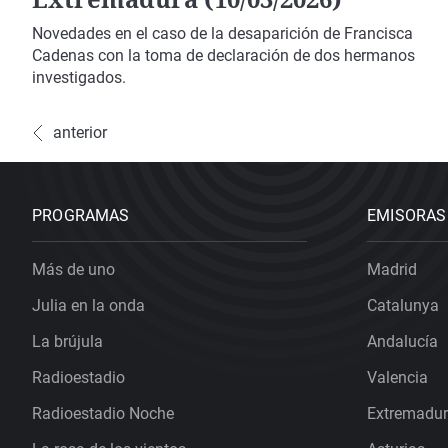
Novedades en el caso de la desaparición de Francisca
Cadenas con la toma de declaración de dos hermanos
investigados.
anterior
PROGRAMAS
EMISORAS
Más de uno
Madrid
Julia en la onda
Catalunya
La brújula
Andalucía
Radioestadio
Valencia
Radioestadio Noche
Extremadu