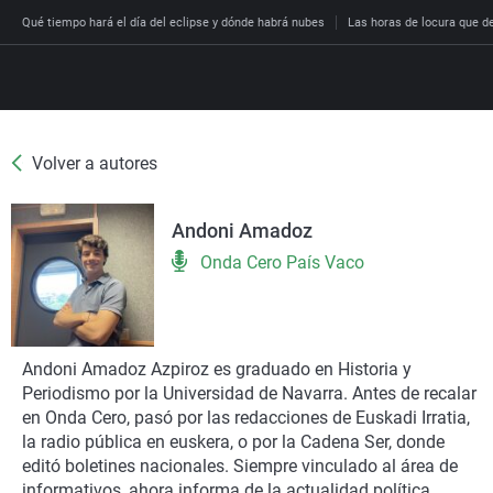
Qué tiempo hará el día del eclipse y dónde habrá nubes
Las horas de locura que dec
Volver a autores
Directo
Programas
Andoni Amadoz
Podcast
Más de uno
Los Perseguidos
Andalucía
Fútbol
Sociedad
Onda Cero País Vaco
España
Por fin
Malas decisiones
Aragón
Baloncesto
Mundo
Economía
Julia en la onda
Expedientes del más a
Baleares
Tenis
Salud
Deportes
La brújula
El viaje del Guernica
Cantabria
Motor
Cultura
Andoni Amadoz Azpiroz es graduado en Historia y
El tiempo
Periodismo por la Universidad de Navarra. Antes de recalar
Radioestadio
Invisibles
Cataluña
Ciencia y Tecnología
Más noticias
en Onda Cero, pasó por las redacciones de Euskadi Irratia,
Radioestadio noche
Prohibido morirse
Comunidad de Madrid
Gastronomía
la radio pública en euskera, o por la Cadena Ser, donde
editó boletines nacionales. Siempre vinculado al área de
El colegio invisible
Esto no ha pasado
Comunitat Valenciana
Medio ambiente
informativos, ahora informa de la actualidad política,