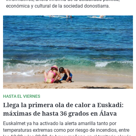
La rosa de los vientos
Caso
Extremadura
Virales
económica y cultural de la sociedad donostiarra.
Gente viajera
Retornados
Galicia
Televisión
Como el perro y el gat
Equipo de investigaci
La Rioja
Elecciones
Operación Viuda Negr
Navarra
País Vasco
HASTA EL VIERNES
Llega la primera ola de calor a Euskadi:
máximas de hasta 36 grados en Álava
Euskalmet ya ha activado la alerta amarilla tanto por
temperaturas extremas como por riesgo de incendios, entre