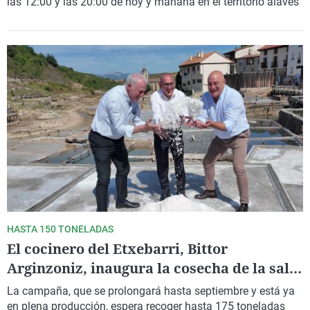
las 12:00 y las 20:00 de hoy y mañana en el territorio alavés
HASTA 150 TONELADAS
El cocinero del Etxebarri, Bittor
Arginzoniz, inaugura la cosecha de la sal
en Añana
La campaña, que se prolongará hasta septiembre y está ya
en plena producción, espera recoger hasta 175 toneladas