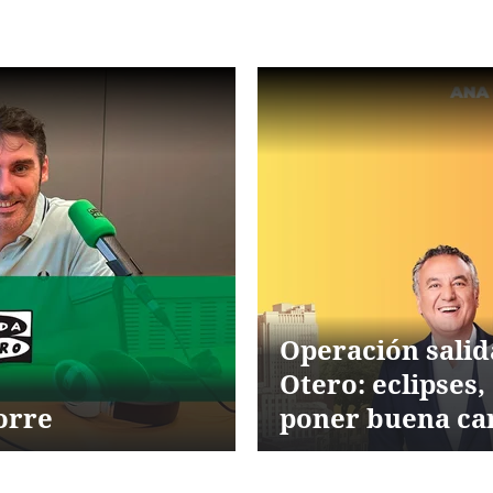
Operación salid
Otero: eclipses,
orre
poner buena car