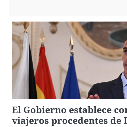
La rosa de los vientos
Caso
Extremadura
Gente viajera
Retornados
Galicia
Como el perro y el
Equipo de investigación
La Rioja
gato
Operación Viuda
Navarra
Negra
País Vasco
El Gobierno establece con
viajeros procedentes de I