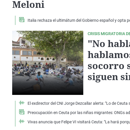
Meloni
Italia rechaza el ultimátum del Gobierno español y opta 
CRISIS MIGRATORIA D
"No habl
hablamos
socorro 
siguen si
El exdirector del CNI Jorge Dezcallar alerta: "Lo de Ceuta s
Preocupación en Ceuta por las niñas migrantes: ONGs advi
Vivas anuncia que Felipe VI visitará Ceuta: "La hará por