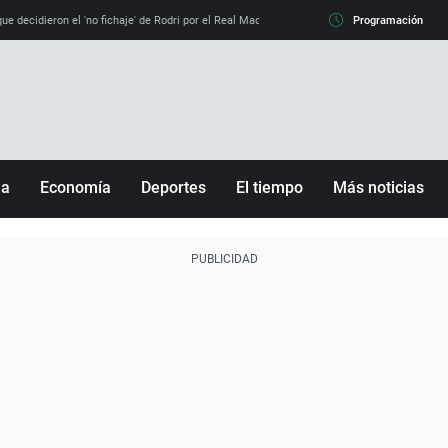
e decidieron el 'no fichaje' de Rodri por el Real Madrid y su 'sí' al Barça
Programación
La llamada de
ña
Economía
Deportes
El tiempo
Más noticias
Fútbol
Sociedad
Baloncesto
Mundo
Tenis
Salud
Motor
Cultura
Ciencia y Tecnología
adrid
Gastronomía
nciana
Medio ambiente