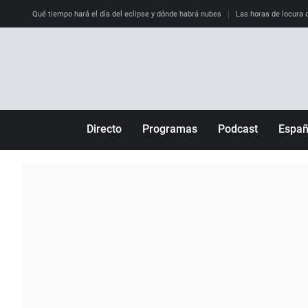
Qué tiempo hará el día del eclipse y dónde habrá nubes
Las horas de locura qu
Directo
Programas
Podcast
Espa
Más de uno
Los Perseguidos
Andalucía
Por fin
Malas decisiones
Aragón
Julia en la onda
Expedientes del más allá
Baleares
La brújula
El viaje del Guernica
Cantabria
Radioestadio
Invisibles
Cataluña
Radioestadio noche
Prohibido morirse
Comunidad de M
El colegio invisible
Esto no ha pasado
Comunitat Vale